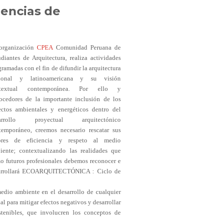
rencias de
organización
CPEA
Comunidad Peruana de
udiantes de Arquitectura, realiza actividades
ramadas con el fin de difundir la arquitectura
ional y latinoamericana y su visión
ntextual contemporánea. Por ello y
ocedores de la importante inclusión de los
ectos ambientales y energéticos dentro del
sarrollo proyectual arquitectónico
temporáneo, creemos necesario rescatar sus
ores de eficiencia y respeto al medio
iente; contextualizando las realidades que
o futuros profesionales debemos reconocer e
desarrollará ECOARQUITECTÓNICA : Ciclo de
medio ambiente en el desarrollo de cualquier
l para mitigar efectos negativos y desarrollar
tenibles, que involucren los conceptos de