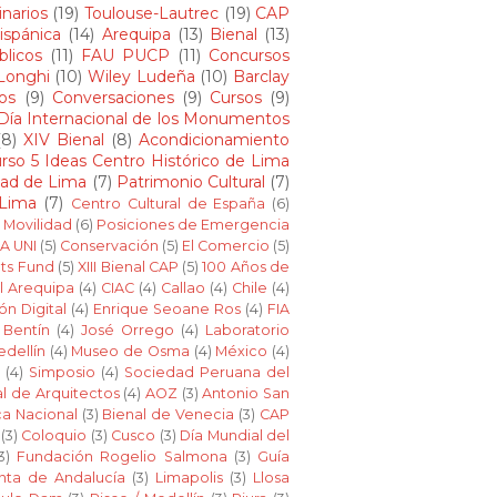
narios
(19)
Toulouse-Lautrec
(19)
CAP
ispánica
(14)
Arequipa
(13)
Bienal
(13)
blicos
(11)
FAU PUCP
(11)
Concursos
 Longhi
(10)
Wiley Ludeña
(10)
Barclay
os
(9)
Conversaciones
(9)
Cursos
(9)
Día Internacional de los Monumentos
(8)
XIV Bienal
(8)
Acondicionamiento
rso 5 Ideas Centro Histórico de Lima
dad de Lima
(7)
Patrimonio Cultural
(7)
 Lima
(7)
Centro Cultural de España
(6)
Movilidad
(6)
Posiciones de Emergencia
A UNI
(5)
Conservación
(5)
El Comercio
(5)
ts Fund
(5)
XIII Bienal CAP
(5)
100 Años de
l Arequipa
(4)
CIAC
(4)
Callao
(4)
Chile
(4)
ón Digital
(4)
Enrique Seoane Ros
(4)
FIA
 Bentín
(4)
José Orrego
(4)
Laboratorio
dellín
(4)
Museo de Osma
(4)
México
(4)
s
(4)
Simposio
(4)
Sociedad Peruana del
l de Arquitectos
(4)
AOZ
(3)
Antonio San
ca Nacional
(3)
Bienal de Venecia
(3)
CAP
(3)
Coloquio
(3)
Cusco
(3)
Día Mundial del
3)
Fundación Rogelio Salmona
(3)
Guía
nta de Andalucía
(3)
Limapolis
(3)
Llosa