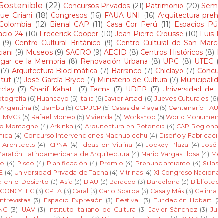
 Sostenible
(22)
Concursos Privados
(21)
Patrimonio
(20)
Semi
ue Ciriani
(18)
Congresos
(16)
FAUA UNI
(16)
Arquitectura preh
Colombia
(12)
Bienal CAP
(11)
Casa Cor Perú
(11)
Espacios Pú
acio 24
(10)
Frederick Cooper
(10)
Jean Pierre Crousse
(10)
Luis
(9)
Centro Cultural Británico
(9)
Centro Cultural de San Marc
iani
(9)
Museos
(9)
SACRO
(9)
AECID
(8)
Centros Históricos
(8)
gar de la Memoria
(8)
Renovación Urbana
(8)
UPC
(8)
UTEC
(7)
Arquitectura Bioclimática
(7)
Barranco
(7)
Chiclayo
(7)
Concu
itut
(7)
José García Bryce
(7)
Ministerio de Cultura
(7)
Municipali
clay
(7)
Sharif Kahatt
(7)
Tacna
(7)
UDEP
(7)
Universidad de
tografía
(6)
Huancayo
(6)
Italia
(6)
Javier Artadi
(6)
Jueves Culturales
(6)
Argentina
(5)
Bambu
(5)
CCPUCP
(5)
Casas de Playa
(5)
Centenario FAU
)
MVCS
(5)
Rafael Moneo
(5)
Vivienda
(5)
Workshop
(5)
World Monumen
do Montagne
(4)
Arkinka
(4)
Arquitectura en Potencia
(4)
CAP Regiona
nica
(4)
Concurso Intervenciones Machupicchu
(4)
Diseño y Fabricaci
 Architects
(4)
ICPNA
(4)
Ideas en Vitrina
(4)
Jockey Plaza
(4)
José
Maratón Latinoamericana de Arquitectura
(4)
Mario Vargas Llosa
(4)
Me
de
(4)
Pisco
(4)
Planificación
(4)
Premio
(4)
Pronunciamiento
(4)
Silla
E
(4)
Universidad Privada de Tacna
(4)
Vitrinas
(4)
XI Congreso Naciona
a en el Desierto
(3)
Asia
(3)
BIAU
(3)
Baracco
(3)
Barcelona
(3)
Bibliote
CONCYTEC
(3)
CPEA
(3)
Caral
(3)
Carlo Scarpa
(3)
Casa y Más
(3)
Celima
ntrevistas
(3)
Espacio Expresión
(3)
Festival
(3)
Fundación Hobart
(
INC
(3)
IUAV
(3)
Instituto Italiano de Cultura
(3)
Javier Sánchez
(3)
Ju