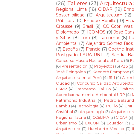
(26)
Talleres
(23)
Arquitectura
Regional Lima
(18)
CIDAP
(18)
Enriq
Sostenibilidad
(13)
Arquitectum
(12)
Públicos
(10)
Enrique Bonilla
(10)
Esp
Crousse
(9)
Brasil
(9)
CC Ccori Wasi
Diplomado
(9)
ICOMOS
(9)
José Canz
y Sitios
(8)
Foro
(8)
Larcomar
(8)
Lu
Ambiental
(7)
Alejandro Gómez Ríos
(7)
España
(7)
Francia
(7)
Goethe-Inst
Postgrado FAUA UNI
(7)
Sandra Bar
Concurso Museo Nacional del Perú
(6)
Fo
(6)
Presentación
(6)
Proyectos
(6)
A35
(5)
José Beingolea
(5)
Kenneth Frampton
(5
Arquitectura en el Perú
(4)
51-1
(4)
Alfre
Ciudad
(4)
Concurso Calidad Arquitectó
USMP
(4)
Francesco Dal Co
(4)
Grafton
Acondicionamiento Ambiental URP
(4)
Patrimonio Industrial
(4)
Pedro Belaún
Bambu
(4)
Tecnología
(4)
Trujillo
(4)
UNIF
Cristóbal
(3)
Arqueología
(3)
Arquitectur
Regional Tacna
(3)
CCELIMA
(3)
CICAP
(3)
Urbanismo
(3)
EXCON
(3)
Ecuador
(3)
E
Arquitectura
(3)
Humberto Viccina
(3)