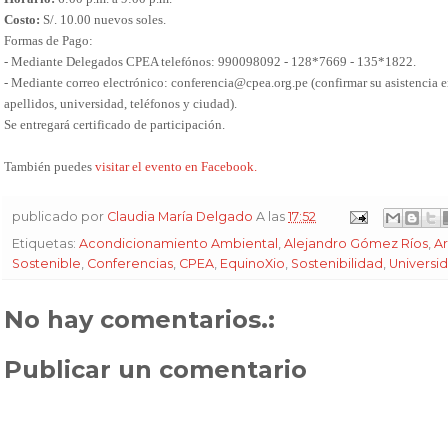
Costo:
S/. 10.00 nuevos soles.
Formas de Pago:
- Mediante Delegados CPEA telefónos: 990098092 - 128*7669 - 135*1822.
- Mediante correo electrónico: conferencia@cpea.org.pe (confirmar su asistencia 
apellidos, universidad, teléfonos y ciudad).
Se entregará certificado de participación.
También puedes
visitar el evento en Facebook.
publicado por
Claudia María Delgado
A las
17:52
Etiquetas:
Acondicionamiento Ambiental
,
Alejandro Gómez Ríos
,
Ar
Sostenible
,
Conferencias
,
CPEA
,
EquinoXio
,
Sostenibilidad
,
Universi
No hay comentarios.:
Publicar un comentario