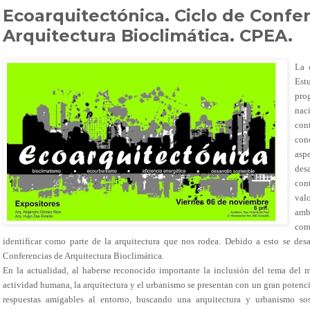
Ecoarquitectónica. Ciclo de Confe
Arquitectura Bioclimática. CPEA.
La 
Est
prog
nac
co
con
asp
de
con
val
amb
com
identificar como parte de la arquitectura que nos rodea. Debido a esto se 
Conferencias de Arquitectura Bioclimática.
En la actualidad, al haberse reconocido importante la inclusión del tema del 
actividad humana, la arquitectura y el urbanismo se presentan con un gran potencia
respuestas amigables al entorno, buscando una arquitectura y urbanismo sos