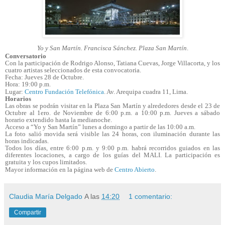
Yo y San Martín. Francisca Sánchez. Plaza San Martín
.
Conversatorio
Con la participación de Rodrigo Alonso, Tatiana Cuevas, Jorge Villacorta, y los
cuatro artistas seleccionados de esta convocatoria.
Fecha: Jueves 28 de Octubre.
Hora: 19:00 p.m.
Lugar:
Centro Fundación Telefónica
. Av. Arequipa cuadra 11, Lima.
Horarios
Las obras se podrán visitar en la Plaza San Martín y alrededores desde el 23 de
Octubre al 1ero. de Noviembre de 6:00 p.m. a 10:00 p.m. Jueves a sábado
horario extendido hasta la medianoche.
Acceso a “Yo y San Martín” lunes a domingo a partir de las 10:00 a.m.
La foto salió movida será visible las 24 horas, con iluminación durante las
horas indicadas.
Todos los días, entre 6:00 p.m. y 9:00 p.m. habrá recorridos guiados en las
diferentes locaciones, a cargo de los guías del MALI. La participación es
gratuita y los cupos limitados.
Mayor información en la página web de
Centro Abierto
.
Claudia María Delgado
A las
14:20
1 comentario:
Compartir