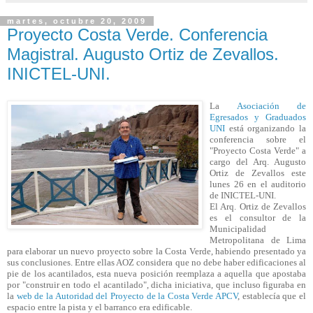
martes, octubre 20, 2009
Proyecto Costa Verde. Conferencia
Magistral. Augusto Ortiz de Zevallos.
INICTEL-UNI.
La
Asociación de
Egresados y Graduados
UNI
está organizando la
conferencia sobre el
"Proyecto Costa Verde" a
cargo del Arq. Augusto
Ortiz de Zevallos este
lunes 26 en el auditorio
de INICTEL-UNI.
El Arq. Ortiz de Zevallos
es el consultor de la
Municipalidad
Metropolitana de Lima
para elaborar un nuevo proyecto sobre la Costa Verde, habiendo presentado ya
sus conclusiones.
Entre ellas AOZ considera que no debe haber edificaciones al
pie de los acantilados, esta nueva posición reemplaza a aquella que apostaba
por "construir en todo el acantilado", dicha iniciativa, que incluso figuraba en
la
web de la Autoridad del Proyecto de la Costa Verde APCV
, establecía que el
espacio entre la pista y el barranco era edificable.