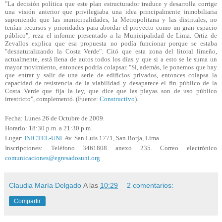
"La decisión política que este plan estructurador traduce y desarrolla corrige
una visión anterior que privilegiaba una idea principalmente inmobiliaria
suponiendo que las municipalidades, la Metropolitana y las distritales, no
tenían recursos y prioridades para abordar el proyecto como un gran espacio
público", reza el informe presentado a la Municipalidad de Lima. Ortiz de
Zevallos explica que esa propuesta no podía funcionar porque se estaba
"desnaturalizando la Costa Verde". Citó que esta zona del litoral limeño,
actualmente, está llena de autos todos los días y que si a esto se le suma un
mayor movimiento, entonces podría colapsar. "Si, además, le ponemos que hay
que entrar y salir de una serie de edificios privados, entonces colapsa la
capacidad de resistencia de la viabilidad y desaparece el fin público de la
Costa Verde que fija la ley, que dice que las playas son de uso público
irrestricto", complementó. (Fuente:
Constructivo
).
Fecha: Lunes 26 de Octubre de 2009.
Horario: 18:30 p.m. a 21:30 p.m.
Lugar:
INICTEL-UNI
. Av. San Luis 1771, San Borja, Lima.
Inscripciones: Teléfono 3461808 anexo 235. Correo electrónico
comunicaciones@egresadosuni.org
Claudia María Delgado
A las
10:29
2 comentarios:
Compartir