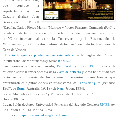
que convocó a
arquitectos como Piero
Gazzola (Italia), Joan
Bassegoda Nonell
(España), Carlos Flores Marini (México) y Víctor Pimentel Gurmendi (Perú) y
donde se redactó un documento hito en la protección del patrimonio cultural:
la "Carta internacional sobre la Conservación y la Restauración de
Monumentos y de Conjuntos Histórico-Artísticos" conocida también como la
Carta de Venecia
.
El
texto íntegro se puede leer en este enlace
de la página del Consejo
Internacional de Monumentos y Sitios
ICOMOS
.
Para conmemorar este aniversario,
Patrimonio y Sitios [P+S]
invita a la
reflexión sobre la trascendencia de la
Carta de Venecia
¿Cómo ha influido este
texto en la propuesta de los nuevos documentos internacionales que
profundizan en algunos de sus criterios? como las
Cartas de Quito
(Ecuador,
1967), de
Burra
(Australia, 1981) y de
Nara
(Japón, 1994).
Fecha: Miércoles 21, Jueves 22 y Viernes 23 de Octubre de 2009.
Hora: 6:00 p.m.
Lugar: Salón de Actos. Universidad Femenina del Sagrado Corazón
UNIFE
. Av.
Los Frutales 954, La Molina, Lima.
Informes:
perupatrimonioysitios@gmail.com