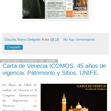
Claudia María Delgado
A las
09:19
No hay comentarios.:
Compartir
domingo, octubre 11, 2009
Carta de Venecia ICOMOS. 45 años de
vigencia. Patrimonio y Sitios. UNIFE.
En Mayo de 1964, se
realizó en Venecia el II
Congreso Internacional
de Arquitectos y
Técnicos en
Monumentos Históricos,