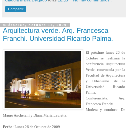
Claudia María Delgado
A las
10:55
No hay comentarios.:
Compartir
miércoles, octubre 14, 2009
Arquitectura verde. Arq. Francesca
Franchi. Universidad Ricardo Palma.
El próximo lunes 26 de
Octubre se realizará la
conferencia Arquitectura
Verde, convocada por la
Facultad de Arquitectura
y Urbanismo de la
Universidad Ricardo
Palma.
Conferencista: Arq.
Francesca Franchi.
Modera y conduce: Dr.
Mauro Ancherani y Diana María Lauletta.
Fecha
: Lunes 26 de Octubre de 2009.