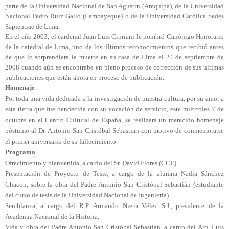
parte de la Universidad Nacional de San Agustín (Arequipa), de la Universidad
Nacional Pedro Ruiz Gallo (Lambayeque) o de la Universidad Católica Sedes
Sapientiae de Lima.
En el año 2003, el cardenal Juan Luis Cipriani le nombró Canónigo Honorario
de la catedral de Lima, uno de los últimos reconocimientos que recibió antes
de que lo sorprendiera la muerte en su casa de Lima el 24 de septiembre de
2008 cuando aún se encontraba en pleno proceso de corrección de sus últimas
publicaciones que están ahora en proceso de publicación.
Homenaje
Por toda una vida dedicada a la investigación de nuestra cultura, por su amor a
esta tierra que fue bendecida con su vocación de servicio,
este miércoles 7 de
octubre en el Centro Cultural de España, se realizará un merecido homenaje
póstumo al Dr. Antonio San Cristóbal Sebastian con motivo de conmemorarse
el primer aniversario de su fallecimiento.
Programa
Ofrecimiento y bienvenida, a cardo del Sr. David Flores (CCE).
Presentación de Proyecto de Tesis, a cargo de la alumna Nadia Sánchez
Chacón, sobre la obra del Padre Antonio San Cristóbal Sebastián (estudiante
del curso de tesis de la Universidad Nacional de Ingeniería).
Semblanza, a cargo del R.P. Armando Nieto Vélez S.J., presidente de la
Academia Nacional de la Historia.
Vida y obra del Padre Antonio San Cristóbal Sebastián, a cargo del Arq. Luis