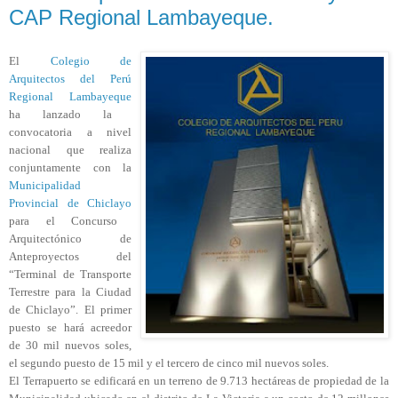
CAP Regional Lambayeque.
El
Colegio de
Arquitectos del Perú
Regional Lambayeque
ha lanzado la
convocatoria a nivel
nacional que realiza
conjuntamente con la
Municipalidad
Provincial de Chiclayo
para el Concurso
Arquitectónico de
Anteproyectos del
“Terminal de Transporte
Terrestre para la Ciudad
de Chiclayo”. El primer
puesto se hará acreedor
de 30 mil nuevos soles,
el segundo puesto de 15 mil y el tercero de cinco mil nuevos soles.
El Terrapuerto se edificará en un terreno de 9.713 hectáreas de propiedad de la