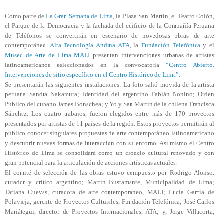
Como parte de
La Gran Semana de Lima
, la Plaza San Martín, el Teatro Colón,
el Parque de la Democracia y la fachada del edificio de la Compañía Peruana
de Teléfonos se convertirán en escenario de novedosas obras de arte
contemporáneo.
Alta Tecnología Andina ATA
, la
Fundación Telefónica
y el
Museo de Arte de Lima MALI
presentan intervenciones urbanas de artistas
latinoamericanos seleccionados en la convocatoria
“Centro Abierto.
Intervenciones de sitio específico en el Centro Histórico de Lima”.
Se presentarán las siguientes instalaciones: La foto salió movida de la artista
peruana Sandra Nakamura; Identidad del argentino Fabián Nonino; Orden
Público del cubano James Bonachea; y Yo y San Martín de la chilena Francisca
Sánchez. Los cuatro trabajos, fueron elegidos entre más de 170 proyectos
presentados por artistas de 11 países de la región. Estos proyectos permitirán al
público conocer singulares propuestas de arte contemporáneo latinoamericano
y descubrir nuevas formas de interacción con su entorno. Así mismo el Centro
Histórico de Lima se consolidará como un espacio cultural renovado y con
gran potencial para la articulación de acciones artísticas actuales.
El comité de selección de las obras estuvo compuesto por Rodrigo Alonso,
curador y crítico argentino; Martín Bustamante, Municipalidad de Lima;
Tatiana Cuevas, curadora de arte contemporáneo, MALI; Lucía García de
Polavieja, gerente de Proyectos Culturales, Fundación Telefónica; José Carlos
Mariátegui, director de Proyectos Internacionales, ATA; y, Jorge Villacorta,