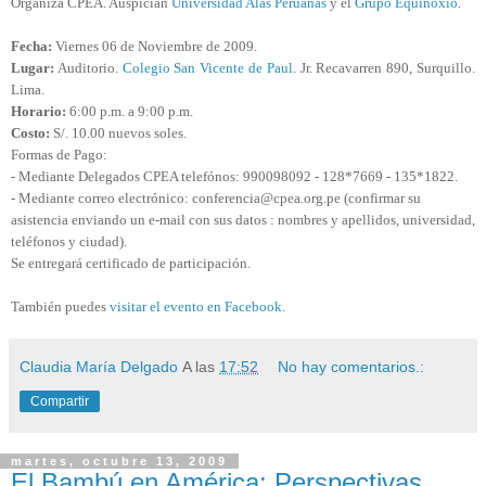
Organiza CPEA. Auspician
Universidad Alas Peruanas
y el
Grupo Equinoxio
.
Fecha:
Viernes 06 de Noviembre de 2009.
Lugar:
Auditorio.
Colegio San Vicente de Paul
. Jr. Recavarren 890, Surquillo.
Lima.
Horario:
6:00 p.m. a 9:00 p.m.
Costo:
S/. 10.00 nuevos soles.
Formas de Pago:
- Mediante Delegados CPEA telefónos: 990098092 - 128*7669 - 135*1822.
- Mediante correo electrónico: conferencia@cpea.org.pe (confirmar su
asistencia enviando un e-mail con sus datos : nombres y apellidos, universidad,
teléfonos y ciudad).
Se entregará certificado de participación.
También puedes
visitar el evento en Facebook.
Claudia María Delgado
A las
17:52
No hay comentarios.:
Compartir
martes, octubre 13, 2009
El Bambú en América: Perspectivas