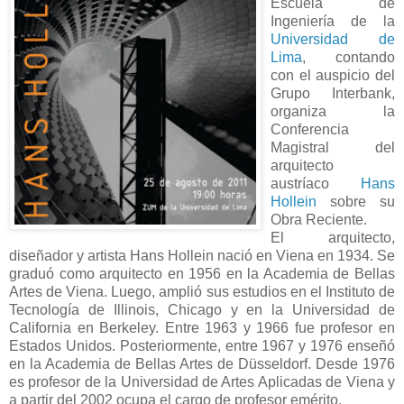
Escuela de
Ingeniería de la
Universidad de
Lima
, contando
con el auspicio del
Grupo Interbank,
organiza la
Conferencia
Magistral del
arquitecto
austríaco
Hans
Hollein
sobre su
Obra Reciente.
El arquitecto,
diseñador y artista Hans Hollein nació en Viena en 1934. Se
graduó como arquitecto en 1956 en la Academia de Bellas
Artes de Viena. Luego, amplió sus estudios en el Instituto de
Tecnología de Illinois, Chicago y en la Universidad de
California en Berkeley. Entre 1963 y 1966 fue profesor en
Estados Unidos. Posteriormente, entre 1967 y 1976 enseñó
en la Academia de Bellas Artes de Düsseldorf. Desde 1976
es profesor de la Universidad de Artes Aplicadas de Viena y
a partir del 2002 ocupa el cargo de profesor emérito.