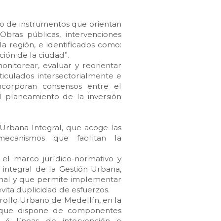
so de instrumentos que orientan
Obras públicas, intervenciones
la región, e identificados como:
ión de la ciudad”.
nitorear, evaluar y reorientar
ticulados intersectorialmente e
incorporan consensos entre el
el planeamiento de la inversión
Urbana Integral, que acoge las
 mecanismos que facilitan la
 el marco jurídico-normativo y
n integral de la Gestión Urbana,
cional y que permite implementar
evita duplicidad de esfuerzos.
rollo Urbano de Medellín, en la
 que dispone de componentes
de 4 líneas de intervención o