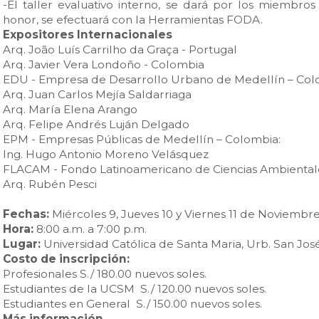
-El taller evaluativo interno, se dará por los miembro
honor, se efectuará con la Herramientas FODA.
Expositores Internacionales
Arq. João Luís Carrilho da Graça - Portugal
Arq. Javier Vera Londoño - Colombia
EDU - Empresa de Desarrollo Urbano de Medellín – Col
Arq. Juan Carlos Mejía Saldarriaga
Arq. María Elena Arango
Arq. Felipe Andrés Luján Delgado
EPM - Empresas Públicas de Medellín – Colombia:
Ing. Hugo Antonio Moreno Velásquez
FLACAM - Fondo Latinoamericano de Ciencias Ambientale
Arq. Rubén Pesci
Fechas:
Miércoles 9, Jueves 10 y Viernes 11 de Noviembre
Hora:
8:00 a.m. a 7:00 p.m.
Lugar:
Universidad Católica de Santa Maria, Urb. San Jos
Costo de inscripción:
Profesionales
S./ 180.00 nuevos soles.
Estudiantes de la UCSM
S./ 120.00 nuevos soles.
Estudiantes en General
S./ 150.00 nuevos soles.
Más información