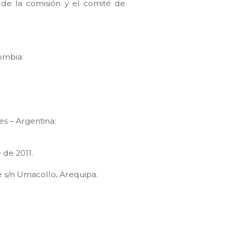
s de la comisión y el comité de
ombia:
s – Argentina:
 de 2011.
é s/n Umacollo, Arequipa.