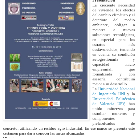
Presentación
La creciente necesidad
de vivienda, los efectos
del cambio climático y el
deterioro del medio
ambiente, obligan a
mejores o nuevas
soluciones tecnológicas,
en especial para los
estratos más
desfavorecidos; teniendo
en cuenta su condición
autogestionaria y
capacidad micro
empresarial, que
formalizada y con
asesoría contribuirá
mejor a su desarrollo.
La
Universidad Nacional
de Ingeniería UNI
y la
Universidad Politécnica
de Valencia UPV
, han
unido esfuerzos para
estudiar morteros y
componentes
prefabricados de
concreto, utilizando un residuo agro industrial. En ese marco se presenta este
certamen para dar a conocer las metas alcanzadas.