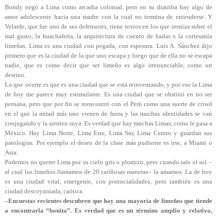
Bondy negó a Lima como arcadia colonial, pero en su diatriba hay algo de
amor adolescente hacia una madre con la cual no termina de entenderse. Y
Velarde, que fue uno de sus defensores, tiene textos en los que ironiza sobre el
mal gusto, la huachafería, la arquitectura de cuento de hadas o la cortesanía
limeñas. Lima es una ciudad con pegada, con espesura. Luis A. Sánchez dijo
primero que es la ciudad de la que uno escapa y luego que de ella no se escapa
nadie, que es como decir que ser limeño es algo irrenunciable, como un
destino.
Lo que ocurre es que es una ciudad que se está reinventando, y por eso la Lima
de hoy me parece muy estimulante. Es una ciudad que se obstinó en no ser
peruana, pero que por fin se reencontró con el Perú como una suerte de crisol
en el que la mitad más uno vienen de fuera y las muchas identidades se van
conjugando y la sienten suya. Es verdad que hay muchas Limas, como le pasa a
México. Hay Lima Norte, Lima Este, Lima Sur, Lima Centro y guardan sus
patologías. Por ejemplo el deseo de la clase más pudiente es irse, a Miami o
Asia.
Podemos no querer Lima por su cielo gris o plomizo, pero cuando sale el sol –
al cual los limeños llamamos de 20 cariñosas maneras– la amamos. La de hoy
es una ciudad vital, emergente, con potencialidades, pero también es una
ciudad descoyuntada, caótica.
–Encuestas recientes descubren que hay una mayoría de limeños que tiende
a encontrarla “bonita”. Es verdad que es un término amplio y relativo,