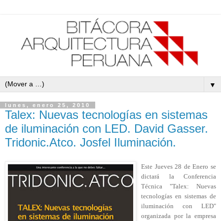
▼
lunes, enero 25, 2010
Talex: Nuevas tecnologías en sistemas
de iluminación con LED. David Gasser.
Tridonic.Atco. Josfel Iluminación.
Este
Jueves 28 de Enero se
dictará la Conferencia
Técnica "Talex: Nuevas
tecnologías en sistemas de
iluminación con LED"
organizada por la empresa