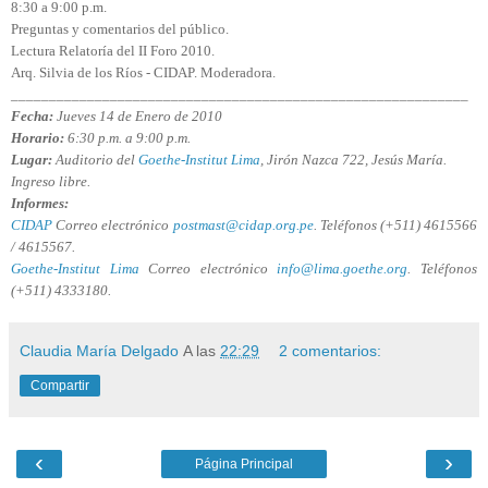
8:30 a 9:00 p.m.
Preguntas y comentarios del público.
Lectura Relatoría del II Foro 2010.
Arq. Silvia de los Ríos - CIDAP. Moderadora.
____________________________________________________________
Fecha:
Jueves 14 de Enero de 2010
Horario:
6:30 p.m. a 9:00 p.m.
Lugar:
Auditorio del
Goethe-Institut Lima
, Jirón Nazca 722, Jesús María.
Ingreso libre.
Informes:
CIDAP
Correo electrónico
postmast@cidap.org.pe
. Teléfonos (+511) 4615566
/ 4615567.
Goethe-Institut Lima
Correo electrónico
info@lima.goethe.org
. Teléfonos
(+511) 4333180.
Claudia María Delgado
A las
22:29
2 comentarios:
Compartir
‹
›
Página Principal