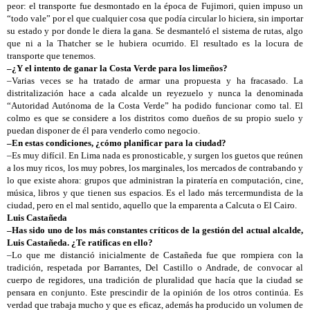
peor: el transporte fue desmontado en la época de Fujimori, quien impuso un
“todo vale” por el que cualquier cosa que podía circular lo hiciera, sin importar
su estado y por donde le diera la gana. Se desmanteló el sistema de rutas, algo
que ni a la Thatcher se le hubiera ocurrido. El resultado es la locura de
transporte que tenemos.
–¿Y el intento de ganar la Costa Verde para los limeños?
–Varias veces se ha tratado de armar una propuesta y ha fracasado. La
distritalización hace a cada alcalde un reyezuelo y nunca la denominada
“Autoridad Autónoma de la Costa Verde” ha podido funcionar como tal. El
colmo es que se considere a los distritos como dueños de su propio suelo y
puedan disponer de él para venderlo como negocio.
–En estas condiciones, ¿cómo planificar para la ciudad?
–Es muy difícil. En Lima nada es pronosticable, y surgen los guetos que reúnen
a los muy ricos, los muy pobres, los marginales, los mercados de contrabando y
lo que existe ahora: grupos que administran la piratería en computación, cine,
música, libros y que tienen sus espacios. Es el lado más tercermundista de la
ciudad, pero en el mal sentido, aquello que la emparenta a Calcuta o El Cairo.
Luis Castañeda
–Has sido uno de los más constantes críticos de la gestión del actual alcalde,
Luis Castañeda. ¿Te ratificas en ello?
–Lo que me distanció inicialmente de Castañeda fue que rompiera con la
tradición, respetada por Barrantes, Del Castillo o Andrade, de convocar al
cuerpo de regidores, una tradición de pluralidad que hacía que la ciudad se
pensara en conjunto. Este prescindir de la opinión de los otros continúa. Es
verdad que trabaja mucho y que es eficaz, además ha producido un volumen de