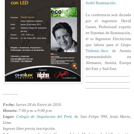
Josfel Iluminación
.
La conferencia será dictada
por el ingeniero David
Gasser, Profesional experto
en Sistemas de Iluminación,
el es Ingeniero Electricista
que labora para el Grupo
Tridonic.Atco
de Austria
representándolo en
Alemania, Austria, Europa
del Este y Sud Este.
_____________________
_____________________
_____________________
_______
Fecha:
Jueves 28 de Enero de 2010.
Horario:
7:00 p.m. a 9:00 p.m.
Lugar:
Colegio de Arquitectos del Perú
. Av. San Felipe 999, Jesús María,
Lima.
Ingreso libre previa inscripción.