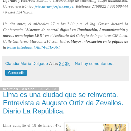
Informes y reservas:
José Luis Vizcarra, Jefe de Marketing Josfel Iluminación.
Correo electrónico
jvizcarra@josfel.com.pe
. Teléfonos 2768822 / 991688444
/ Nextel 124*8263.
Un día antes, el miércoles 27 a las 7:00 p.m. el Ing. Gasser dictará la
Conferencia
"Sistemas de control digital en Iluminación, Automatización y
nuevas tecnologías LED"
en el Auditorio del Colegio de Ingenieros CIP Lima.
Calle Guillermo Marconi 210, San Isidro.
Mayor información en la página de
la
Rama Estudiantil AEP-FIEE-UNI
.
Claudia María Delgado
A las
22:39
No hay comentarios.:
Compartir
martes, enero 19, 2010
Lima es una ciudad que se reinventa.
Entrevista a Augusto Ortiz de Zevallos.
Diario La República.
Lima cumplió el 18 de Enero, 475