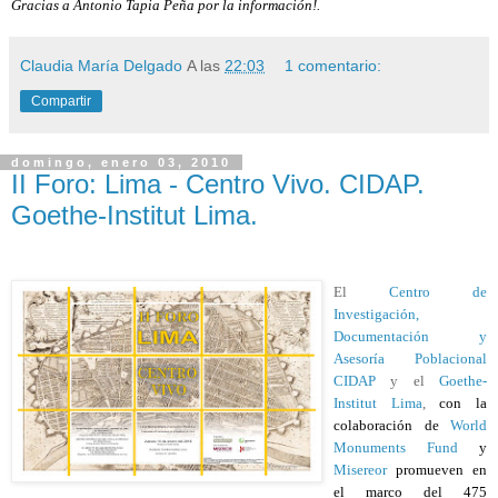
Gracias a Antonio Tapia Peña por la información!.
Claudia María Delgado
A las
22:03
1 comentario:
Compartir
domingo, enero 03, 2010
II Foro: Lima - Centro Vivo. CIDAP.
Goethe-Institut Lima.
El
Centro de
Investigación,
Documentación y
Asesoría Poblacional
CIDAP
y el
Goethe-
Institut Lima
,
con la
colaboración de
World
Monuments Fund
y
Misereor
promueven en
el marco del 475