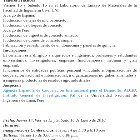
Talleres Prácticos
Viernes 15 y Sábado 16 en el Laboratorio de Ensayo de Materiales de la
Facultad de Ingeniería Civil UNI.
A cargo de España:
Producción de tejas de microconcreto.
Producción de bloques de concreto.
A cargo de Perú:
Producción de viguetas de concreto armado.
Producción de domos de concreto simple.
Fabricación y revestimiento de un domocaña y paneles de quincha.
Inscripciones
El certamen está dirigido a arquitectos e ingenieros, profesores y estudiantes
universitarios, investigadores, empresas (microempresa, mediana y gran
empresa),
funcionarios de entidades públicas, personal vinculado a organizaciones de
cooperación nacional e internacional, a organizaciones no gubernamentales y
a empresas productoras de residuos agroindustriales.
Auspician
Agencia Española de Cooperación Internacional para el Desarrollo, AECID
.
Instituto General de Investigación, IGI
de la Universidad Nacional de
Ingeniería de Lima, Perú.
_____________________________________________________________
_________
Fecha:
Jueves 14, Viernes 15 y Sábado 16 de Enero de 2010.
Horarios:
Inauguración y
Conferencias:
Jueves 14 de 1:30 a 6:10 p.m.
Talleres:
Viernes 15 de 9:00 a.m. a 6:00 p.m.