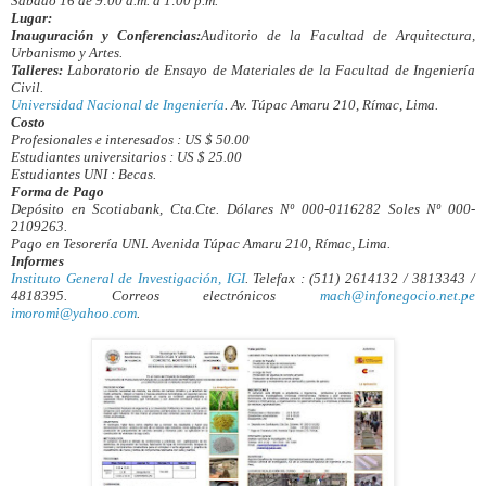
Sábado 16 de 9:00 a.m. a 1:00 p.m.
Lugar:
Inauguración y Conferencias:
Auditorio de la Facultad de Arquitectura,
Urbanismo y Artes.
Talleres:
Laboratorio de Ensayo de Materiales de la Facultad de Ingeniería
Civil.
Universidad Nacional de Ingeniería
. Av. Túpac Amaru 210, Rímac, Lima.
Costo
Profesionales e interesados : US $ 50.00
Estudiantes universitarios : US $ 25.00
Estudiantes UNI : Becas.
Forma de Pago
Depósito en Scotiabank, Cta.Cte. Dólares Nº 000-0116282 Soles Nº 000-
2109263.
Pago en Tesorería UNI. Avenida Túpac Amaru 210, Rímac, Lima.
Informes
Instituto General de Investigación, IGI
. Telefax : (511) 2614132 / 3813343 /
4818395. Correos electrónicos
mach@infonegocio.net.pe
imoromi@yahoo.com
.