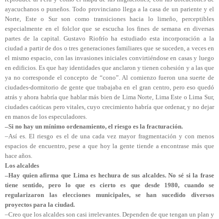
ayacuchanos o puneños. Todo provinciano llega a la casa de un pariente y el
Norte, Este o Sur son como transiciones hacia lo limeño, perceptibles
especialmente en el folclor que se escucha los fines de semana en diversas
partes de la capital. Gustavo Riofrío ha estudiado esta incorporación a la
ciudad a partir de dos o tres generaciones familiares que se suceden, a veces en
el mismo espacio, con las invasiones iniciales convirtiéndose en casas y luego
en edificios. Es que hay identidades que anclaron y tienen cohesión y a las que
ya no corresponde el concepto de “cono”. Al comienzo fueron una suerte de
ciudades-dormitorio de gente que trabajaba en el gran centro, pero eso quedó
atrás y ahora habría que hablar más bien de Lima Norte, Lima Este o Lima Sur,
ciudades caóticas pero vitales, cuyo crecimiento habría que ordenar, y no dejar
en manos de los especuladores.
–Si no hay un mínimo ordenamiento, el riesgo es la fracturación.
–Así es. El riesgo es el de una cada vez mayor fragmentación y con menos
espacios de encuentro, pese a que hoy la gente tiende a encontrase más que
hace años.
Los alcaldes
–Hay quien afirma que Lima es hechura de sus alcaldes. No sé si la frase
tiene sentido, pero lo que es cierto es que desde 1980, cuando se
regularizaron las elecciones municipales, se han sucedido diversos
proyectos para la ciudad.
–Creo que los alcaldes son casi irrelevantes. Dependen de que tengan un plan y