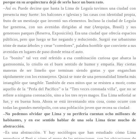
porque en su arquitectura dejó de serlo hace un buen rato.
–Así es. Puede decirse que hasta la Lima de Leguía tuvimos una ciudad con
presencia muy fuerte: los balcones e iglesias y las casas con identidad propia,
fruto de un mestizaje que inventó sus elementos. Incluso la ciudad de Leguía
fue generosa, con sus avenidas dirigidas al mar (Arequipa, Brasil) y sus
generosos parques (Reserva, Exposición). Era una ciudad que ofrecía espacios
públicos, pero que luego se fue negando y reduciendo. Surgió ese urbanismo
triste de matar árboles y crear “corredores”, palabra horrible que convierte a sus
avenidas en lugares de paso donde reina el auto.
Lo “bonito” tal vez esté referido a esa combinación curiosa que abarca la
gastronomía, lo criollo en el buen sentido de humor y empatía. Hay ciertas
maneras de ser limeño que terminan siendo gratas y que enganchan
rápidamente con los extranjeros. Quizá se trate de una personalidad limeña más
intangible que tangible. También de esos mitos que se resisten a morir, como
aquello de la “Perla del Pacífico” o la “Tres veces coronada villa”, que no se
refiere a ninguna coronación, sino a los tres reyes magos. Esa Lima señorial se
fue, y en buena hora. Ahora se está inventando otra cosa, como ocurre con
todas las grandes metrópolis, con una población joven que recrea su ciudad.
–No podemos olvidar que Lima y su periferia cuentan ocho millones de
habitantes, y en ese sentido hablar de una sola Lima tiene mucho de
abstracción.
–Es una abstracción. Y hay sociólogos que han estudiado cómo Lima
reproduce al Perú y cómo el mapa de las migraciones, con las ubicaciones de