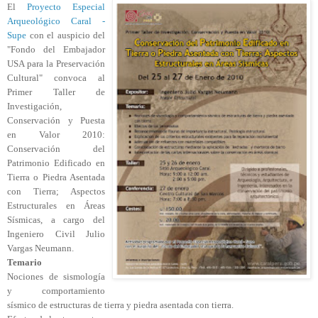
El
Proyecto Especial
Arqueológico Caral -
Supe
con el auspicio del
"Fondo del Embajador
USA para la Preservación
Cultural" convoca al
Primer Taller de
Investigación,
Conservación y Puesta
en Valor 2010:
Conservación del
Patrimonio Edificado en
Tierra o Piedra Asentada
con Tierra; Aspectos
Estructurales en Áreas
Sísmicas, a cargo del
Ingeniero Civil Julio
Vargas Neumann.
Temario
Nociones de sismología
y comportamiento
sísmico de estructuras de tierra y piedra asentada con tierra.