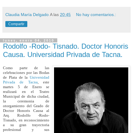
Claudia María Delgado
A las
20:45
No hay comentarios.:
Compartir
lunes, enero 04, 2010
Rodolfo -Rodo- Tisnado. Doctor Honoris
Causa. Universidad Privada de Tacna.
Como parte de las
celebraciones por las Bodas
de Plata de la
Universidad
Privada de Tacna
, este
martes 5 de Enero se
realizará en el Teatro
Municipal de dicha ciudad,
la ceremonia de
otorgamiento del Grado de
Doctor Honoris Causa al
Arq. Rodolfo -Rodo-
Tisnado, en reconocimiento
a su gran trayectoria
profesional y sus