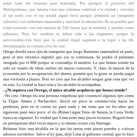
sobre todo los recursos para realizarlo. Por ejemplo el proyecto del
Metropolitano, que intenta crear una columna vertebral a la ciudad y vincular
el eje norte con el sur tendrá algún éxito porque permitirá un transporte
colectivo con estándares mejorados y suscitará la emulación. No es posible que
Lima continúe con esta madeja de 520 líneas que se enredan y anudan como
tallarines. Pero los cambios se deben más a los migrantes, porque la
autoconstrucción hizo que la ciudad ilegal superara a la legal y ha ido
determinando la construcción de vías.
Orrego diseñó unos ejes de transporte que luego Barrantes materializó en parte,
pero el tren eléctrico impidió que eso se continuara. Se perdió el préstamo
otorgado por el BM porque se contradijo el modelo. Lo que hemos tenido ha
sido un rosario de obras sueltas sin mayor conexión. Y, claro, la mejora de la
economía por la recuperación del ahorro, permite que la gente se pueda pagar
una vivienda a plazos. Pero no creo que los alcaldes tengan gran cosa que ver
en esto. La ciudad se hace sola y los alcaldes la acompañan.
–¿Ni siquiera con Orrego, el único alcalde arquitecto que hemos tenido?
–No creo. Orrego era una persona empeñosa que construyó algunos ejes como
la Túpac Amaru y Pachacútec. Inició un poco la construcción hacia las
periferias, pero en el centro no pasó nada y me temo que en los años que
siguieron pasó muy poco: el río (Rímac) sigue lleno de basura, la Costa Verde
nunca se organizó. Es verdad que Lima tiene muy pocos recursos; Bogotá tiene
un presupuesto diez veces mayor y lo mismo ocurre con Santiago.
Belmont hizo una alcaldía en la que las tareas eran pintar paredes y colocar
adornos navideños. Salvo el by pass, dejó Lima al gobierno central, que lo hizo