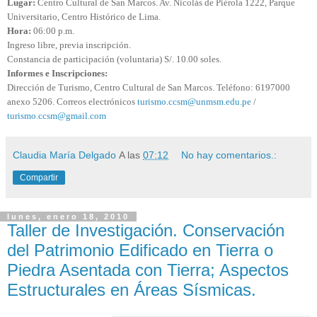
Lugar:
Centro Cultural de San Marcos. Av. Nicolás de Piérola 1222, Parque
Universitario, Centro Histórico de Lima.
Hora:
06:00 p.m.
Ingreso libre, previa inscripción.
Constancia de participación (voluntaria) S/. 10.00 soles.
Informes e Inscripciones:
Dirección de Turismo, Centro Cultural de San Marcos. Teléfono: 6197000
anexo 5206. Correos electrónicos
turismo.ccsm@unmsm.edu.pe
/
turismo.ccsm@gmail.com
Claudia María Delgado
A las
07:12
No hay comentarios.:
Compartir
lunes, enero 18, 2010
Taller de Investigación. Conservación
del Patrimonio Edificado en Tierra o
Piedra Asentada con Tierra; Aspectos
Estructurales en Áreas Sísmicas.