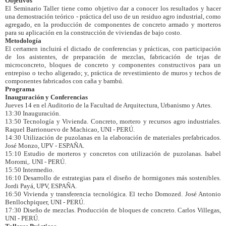
Objetivos
El Seminario Taller tiene como objetivo dar a conocer los resultados y hacer
una demostración teórico - práctica del uso de un residuo agro industrial, como
agregado, en la producción de componentes de concreto armado y morteros
para su aplicación en la construcción de viviendas de bajo costo.
Metodología
El certamen incluirá el dictado de conferencias y prácticas, con participación
de los asistentes, de preparación de mezclas, fabricación de tejas de
microconcreto, bloques de concreto y componentes constructivos para un
entrepiso o techo aligerado; y, práctica de revestimiento de muros y techos de
componentes fabricados con caña y bambú.
Programa
Inauguración y Conferencias
Jueves 14 en el Auditorio de la Facultad de Arquitectura, Urbanismo y Artes.
13:30 Inauguración.
13:50 Tecnología y Vivienda. Concreto, mortero y recursos agro industriales.
Raquel Barrionuevo de Machicao, UNI - PERÚ.
14:30 Utilización de puzolanas en la elaboración de materiales prefabricados.
José Monzo, UPV - ESPAÑA.
15:10 Estudio de morteros y concretos con utilización de puzolanas. Isabel
Moromi,. UNI - PERÚ.
15:50 Intermedio.
16:10 Desarrollo de estrategias para el diseño de hormigones más sostenibles.
Jordi Payá, UPV, ESPAÑA.
16:50 Vivienda y transferencia tecnológica. El techo Domozed. José Antonio
Benllochpiquer, UNI - PERÚ.
17:30 Diseño de mezclas. Producción de bloques de concreto. Carlos Villegas,
UNI - PERÚ.