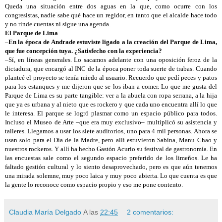
Queda una situación entre dos aguas en la que, como ocurre con los
congresistas, nadie sabe qué hace un regidor, en tanto que el alcalde hace todo
y no rinde cuentas ni sigue una agenda.
El Parque de Lima
–En la época de Andrade estuviste ligado a la creación del Parque de Lima,
que fue concepción tuya. ¿Satisfecho con la experiencia?
–Sí, en líneas generales. Lo sacamos adelante con una oposición feroz de la
dictadura, que encargó al INC de la época poner toda suerte de trabas. Cuando
planteé el proyecto se tenía miedo al usuario. Recuerdo que pedí peces y patos
para los estanques y me dijeron que se los iban a comer. Lo que me gusta del
Parque de Lima es su parte tangible: ver a la abuela con ropa serrana, a la hija
que ya es urbana y al nieto que es rockero y que cada uno encuentra allí lo que
le interesa. El parque se logró plasmar como un espacio público para todos.
Incluso el Museo de Arte –que era muy exclusivo– multiplicó su asistencia y
talleres. Llegamos a usar los siete auditorios, uno para 4 mil personas. Ahora se
usan solo para el Día de la Madre, pero allí estuvieron Sabina, Manu Chao y
nuestros rockeros. Y allí ha hecho Gastón Acurio su festival de gastronomía. En
las encuestas sale como el segundo espacio preferido de los limeños. Le ha
faltado gestión cultural y lo siento desaprovechado, pero es que aún tenemos
una mirada solemne, muy poco laica y muy poco abierta. Lo que cuenta es que
la gente lo reconoce como espacio propio y eso me pone contento.
Claudia María Delgado
A las
22:45
2 comentarios: