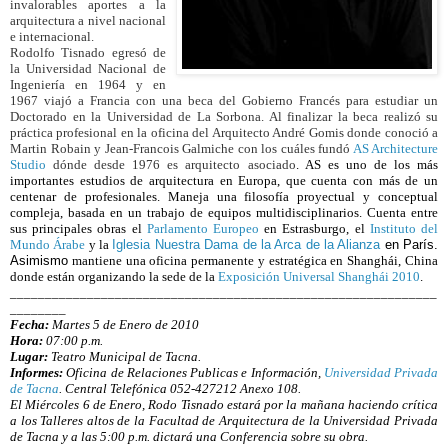
invalorables aportes a la
arquitectura a nivel nacional
e internacional.
Rodolfo Tisnado egresó de
la Universidad Nacional de
Ingeniería en 1964 y en
1967 viajó a Francia con una beca del Gobierno Francés para estudiar un
Doctorado en la Universidad de La Sorbona. Al finalizar la beca realizó su
práctica profesional en la oficina del Arquitecto André Gomis donde conoció a
Martin Robain y Jean-Francois Galmiche con los cuáles fundó
AS Architecture
Studio
dónde desde
1976 es arquitecto asociado
. AS es
uno de los más
importantes estudios de arquitectura en Europa, que cuenta con más de un
centenar de profesionales. Maneja una filosofía proyectual y conceptual
compleja, basada en un trabajo de equipos multidisciplinarios. Cuenta entre
sus principales obras el
Parlamento Europeo
en Estrasburgo, el
Instituto del
Mundo Árabe
y la
Iglesia Nuestra Dama de la Arca de la Alianza
en París.
Asimismo
mantiene una oficina permanente y estratégica en Shanghái, China
donde están organizando la sede de la
Exposición Universal Shanghái 2010
.
_____________________________________________________________
________
Fecha:
Martes 5 de Enero de 2010
Hora:
07:00 p.m.
Lugar:
Teatro Municipal de Tacna.
Informes:
Oficina de Relaciones Publicas e Información,
Universidad Privada
de Tacna
. Central Telefónica 052-427212 Anexo 108.
El Miércoles 6 de Enero, Rodo Tisnado estará por la mañana haciendo crítica
a los Talleres altos de la Facultad de Arquitectura de la Universidad Privada
de Tacna y a las 5:00 p.m. dictará una Conferencia sobre su obra.