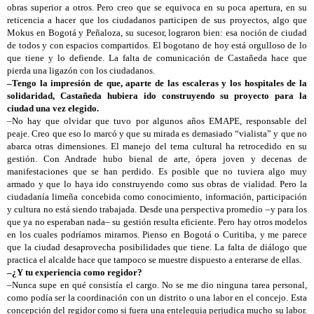
obras superior a otros. Pero creo que se equivoca en su poca apertura, en su
reticencia a hacer que los ciudadanos participen de sus proyectos, algo que
Mokus en Bogotá y Peñaloza, su sucesor, lograron bien: esa noción de ciudad
de todos y con espacios compartidos. El bogotano de hoy está orgulloso de lo
que tiene y lo defiende. La falta de comunicación de Castañeda hace que
pierda una ligazón con los ciudadanos.
–Tengo la impresión de que, aparte de las escaleras y los hospitales de la
solidaridad, Castañeda hubiera ido construyendo su proyecto para la
ciudad una vez elegido.
–No hay que olvidar que tuvo por algunos años EMAPE, responsable del
peaje. Creo que eso lo marcó y que su mirada es demasiado “vialista” y que no
abarca otras dimensiones. El manejo del tema cultural ha retrocedido en su
gestión. Con Andrade hubo bienal de arte, ópera joven y decenas de
manifestaciones que se han perdido. Es posible que no tuviera algo muy
armado y que lo haya ido construyendo como sus obras de vialidad. Pero la
ciudadanía limeña concebida como conocimiento, información, participación
y cultura no está siendo trabajada. Desde una perspectiva promedio –y para los
que ya no esperaban nada– su gestión resulta eficiente. Pero hay otros modelos
en los cuales podríamos mirarnos. Pienso en Bogotá o Curitiba, y me parece
que la ciudad desaprovecha posibilidades que tiene. La falta de diálogo que
practica el alcalde hace que tampoco se muestre dispuesto a enterarse de ellas.
–¿Y tu experiencia como regidor?
–Nunca supe en qué consistía el cargo. No se me dio ninguna tarea personal,
como podía ser la coordinación con un distrito o una labor en el concejo. Esta
concepción del regidor como si fuera una entelequia perjudica mucho su labor.