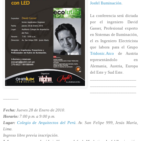
Josfel Iluminación
.
La conferencia será dictada
por el ingeniero David
Gasser, Profesional experto
en Sistemas de Iluminación,
el es Ingeniero Electricista
que labora para el Grupo
Tridonic.Atco
de Austria
representándolo en
Alemania, Austria, Europa
del Este y Sud Este.
_____________________
_____________________
_____________________
_______
Fecha:
Jueves 28 de Enero de 2010.
Horario:
7:00 p.m. a 9:00 p.m.
Lugar:
Colegio de Arquitectos del Perú
. Av. San Felipe 999, Jesús María,
Lima.
Ingreso libre previa inscripción.