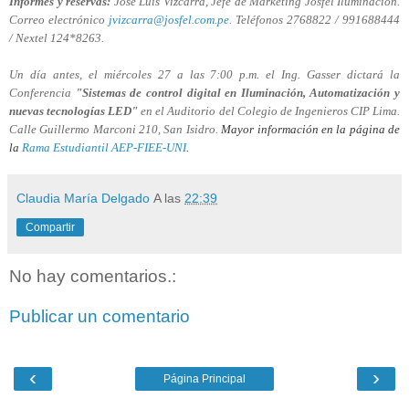
Informes y reservas:
José Luis Vizcarra, Jefe de Marketing Josfel Iluminación.
Correo electrónico
jvizcarra@josfel.com.pe
. Teléfonos 2768822 / 991688444
/ Nextel 124*8263.
Un día antes, el miércoles 27 a las 7:00 p.m. el Ing. Gasser dictará la
Conferencia
"Sistemas de control digital en Iluminación, Automatización y
nuevas tecnologías LED"
en el Auditorio del Colegio de Ingenieros CIP Lima.
Calle Guillermo Marconi 210, San Isidro.
Mayor información en la página de
la
Rama Estudiantil AEP-FIEE-UNI
.
Claudia María Delgado
A las
22:39
Compartir
No hay comentarios.:
Publicar un comentario
‹
›
Página Principal