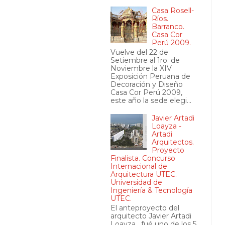
Casa Rosell-
Ríos.
Barranco.
Casa Cor
Perú 2009.
Vuelve del 22 de
Setiembre al 1ro. de
Noviembre la XIV
Exposición Peruana de
Decoración y Diseño
Casa Cor Perú 2009,
este año la sede elegi...
Javier Artadi
Loayza -
Artadi
Arquitectos.
Proyecto
Finalista. Concurso
Internacional de
Arquitectura UTEC.
Universidad de
Ingeniería & Tecnología
UTEC.
El anteproyecto del
arquitecto Javier Artadi
Loayza , fué uno de los 5