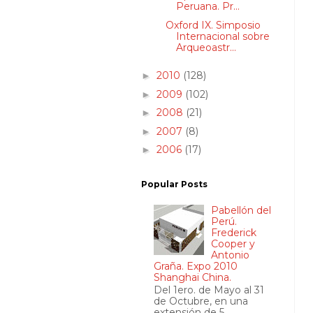
Peruana. Pr...
Oxford IX. Simposio
Internacional sobre
Arqueoastr...
2010
(128)
►
2009
(102)
►
2008
(21)
►
2007
(8)
►
2006
(17)
►
Popular Posts
Pabellón del
Perú.
Frederick
Cooper y
Antonio
Graña. Expo 2010
Shanghai China.
Del 1ero. de Mayo al 31
de Octubre, en una
extensión de 5