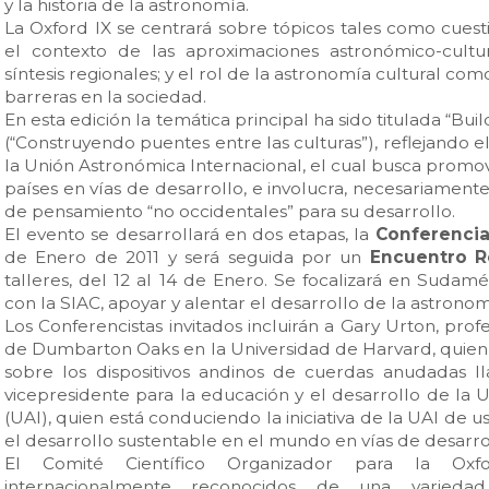
y la historia de la astronomía.
La Oxford IX se centrará sobre tópicos tales como cues
el contexto de las aproximaciones astronómico-cultural
síntesis regionales; y el rol de la astronomía cultural c
barreras en la sociedad.
En esta edición la temática principal ha sido titulada “B
(“Construyendo puentes entre las culturas”), reflejando e
la Unión Astronómica Internacional, el cual busca promov
países en vías de desarrollo, e involucra, necesariament
de pensamiento “no occidentales” para su desarrollo.
El evento se desarrollará en dos etapas, la
Conferencia
de Enero de 2011 y será seguida por un
Encuentro R
talleres, del 12 al 14 de Enero. Se focalizará en Sudam
con la SIAC, apoyar y alentar el desarrollo de la astronom
Los Conferencistas invitados incluirán a Gary Urton, pr
de Dumbarton Oaks en la Universidad de Harvard, quien 
sobre los dispositivos andinos de cuerdas anudadas l
vicepresidente para la educación y el desarrollo de la 
(UAI), quien está conduciendo la iniciativa de la UAI de 
el desarrollo sustentable en el mundo en vías de desarro
El Comité Científico Organizador para la Oxfor
internacionalmente reconocidos de una variedad