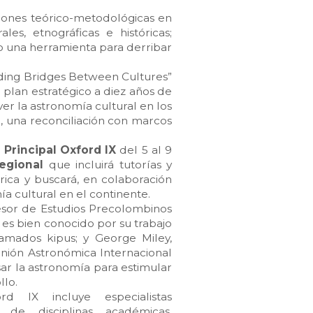
tiones teórico-metodológicas en
es, etnográficas e históricas;
omo una herramienta para derribar
uilding Bridges Between Cultures”
l plan estratégico a diez años de
er la astronomía cultural en los
e, una reconciliación con marcos
 Principal Oxford IX
del 5 al 9
egional
que incluirá tutorías y
érica y buscará, en colaboración
ía cultural en el continente.
ofesor de Estudios Precolombinos
es bien conocido por su trabajo
lamados kipus; y George Miley,
Unión Astronómica Internacional
usar la astronomía para estimular
llo.
d IX incluye especialistas
 de disciplinas académicas,