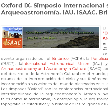
Oxford IX. Simposio Internacional
Arqueoastronomía. IAU. ISAAC. Bri
E
"
Ar
en
201
se
evento organizado por el
Británico
(ACPB), la
Pontific
(PUCP), la
International Astronomical Union
(IAU) 
Archaeoastronomy and Astronomy in Culture
(ISAAC) tie
del desarrollo de la Astronomía Cultural en el mundo, 
estudio de la interpretación del cielo y sus fenómenos
incorporación a sus visiones del mundo plasmadas en su 
Los simposios "Oxford” son las conferencias internacio
interdisciplinario de la arqueoastronomía. Atraen a in
tales como la astronomía, la antropología, la arqueología
topografía, la estadística y la historia de las religiones, as