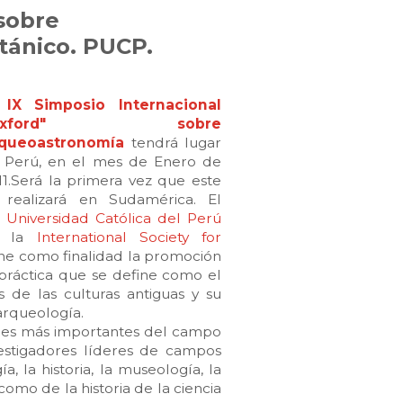
 sobre
tánico. PUCP.
l
IX Simposio Internacional
Oxford" sobre
queoastronomía
tendrá lugar
 Perú, en el mes de Enero de
1.
Será la primera vez que este
 realizará en Sudamérica. El
ia Universidad Católica del Perú
y la
International Society for
ne como finalidad la promoción
práctica que se define como el
 de las culturas antiguas y su
arqueología.
nales más importantes del campo
vestigadores líderes de campos
, la historia, la museología, la
í como de la historia de la ciencia