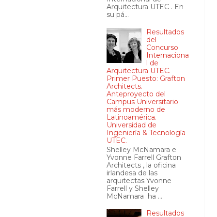
Arquitectura UTEC . En
su pá...
Resultados
del
Concurso
Internaciona
l de
Arquitectura UTEC.
Primer Puesto: Grafton
Architects.
Anteproyecto del
Campus Universitario
más moderno de
Latinoamérica.
Universidad de
Ingeniería & Tecnología
UTEC.
Shelley McNamara e
Yvonne Farrell Grafton
Architects , la oficina
irlandesa de las
arquitectas Yvonne
Farrell y Shelley
McNamara ha ...
Resultados