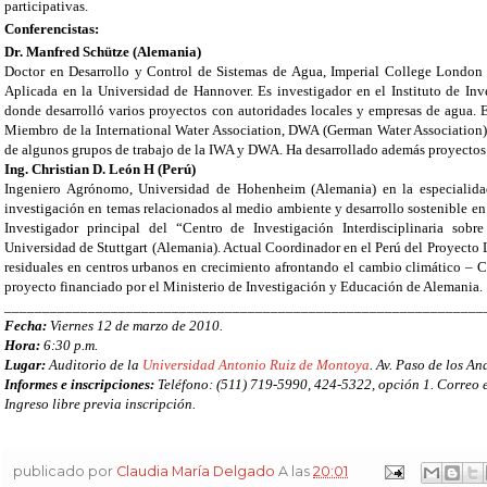
participativas.
Conferencistas:
Dr. Manfred Schütze (Alemania)
Doctor en Desarrollo y Control de Sistemas de Agua, Imperial College London (
Aplicada en la Universidad de Hannover. Es investigador en el Instituto de I
donde desarrolló varios proyectos con autoridades locales y empresas de agua.
Miembro de la International Water Association, DWA (German Water Association) 
de algunos grupos de trabajo de la IWA y DWA. Ha desarrollado además proyectos
Ing. Christian D. León H (Perú)
Ingeniero Agrónomo, Universidad de Hohenheim (Alemania) en la especialidad
investigación en temas relacionados al medio ambiente y desarrollo sostenible en
Investigador principal del “Centro de Investigación Interdisciplinaria sobr
Universidad de Stuttgart (Alemania). Actual Coordinador en el Perú del Proyecto 
residuales en centros urbanos en crecimiento afrontando el cambio climático – 
proyecto financiado por el Ministerio de Investigación y Educación de Alemania.
_______________________________________________________________
Fecha:
Viernes 12 de marzo de 2010.
Hora:
6:30 p.m.
Lugar:
Auditorio de la
Universidad Antonio Ruiz de Montoya
. Av. Paso de los An
Informes e inscripciones:
Teléfono: (511) 719-5990, 424-5322, opción 1.
Correo 
Ingreso libre previa inscripción.
publicado por
Claudia María Delgado
A las
20:01