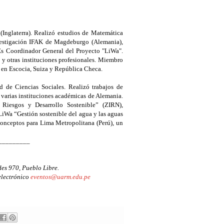
Inglaterra). Realizó estudios de Matemática
nvestigación IFAK de Magdeburgo (Alemania),
 Es Coordinador General del Proyecto "LiWa".
y otras instituciones profesionales. Miembro
 en Escocia, Suiza y República Checa.
 de Ciencias Sociales. Realizó trabajos de
 varias instituciones académicas de Alemania.
e Riesgos y Desarrollo Sostenible” (ZIRN),
LiWa “Gestión sostenible del agua y las aguas
Conceptos para Lima Metropolitana (Perú), un
_________
des 970, Pueblo Libre.
electrónico
eventos@uarm.edu.pe