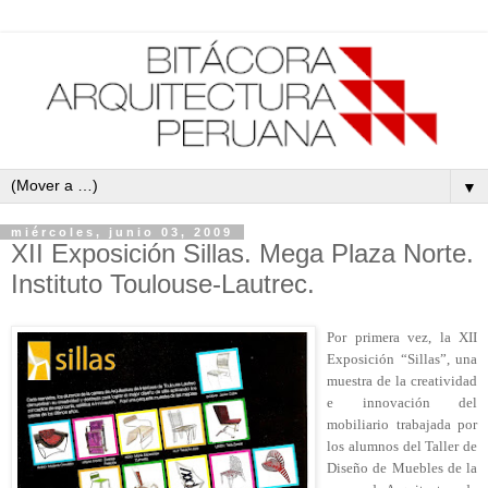
▼
miércoles, junio 03, 2009
XII Exposición Sillas. Mega Plaza Norte.
Instituto Toulouse-Lautrec.
Por primera vez, la XII
Exposición “Sillas”, una
muestra de la creatividad
e innovación del
mobiliario trabajada por
los alumnos del Taller de
Diseño de Muebles de la