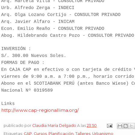
Arq. Marcela Villa - CONSULTOR PRIVADO
Urb. Alfredo Zerga - INDECI
Arq. Olga Lozano Cortijo - CONSULTOR PRIVADO
Arq. Javier Alfaro - INICAM
Econ. Emilio Reaño
- CONSULTOR PRIVADO
Abog. Hildebrando Castro Pozo
- CONSULTOR PRIVADO
INVERSIÓN :
S/. 300.00 Nuevos Soles.
FORMAS DE PAGO :
En CAJA CAP en efectivo o con tarjeta de crédito 
viernes de 9:00 a.m. a 7:00 p.m., horario corrido
Abono en el SCOTIABANK PERÚ (antes Banco Wiese) C
Nacional Nº 0319589
Links
http://www.cap-regionallima.org/
publicado por
Claudia María Delgado
A las
23:50
Etiquetas:
CAP
,
Cursos
,
Planificación
,
Talleres
,
Urbanismo