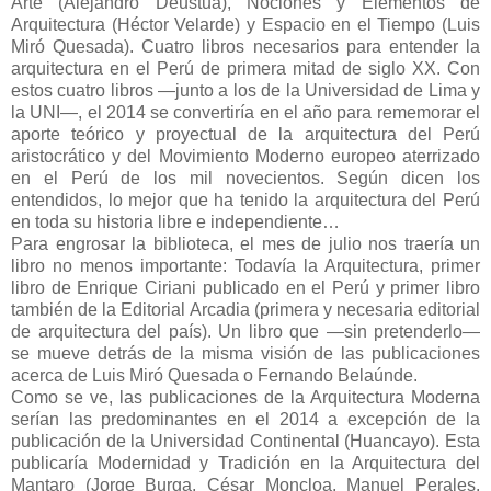
Arte (Alejandro Deustua), Nociones y Elementos de
Arquitectura (Héctor Velarde) y Espacio en el Tiempo (Luis
Miró Quesada). Cuatro libros necesarios para entender la
arquitectura en el Perú de primera mitad de siglo XX. Con
estos cuatro libros —junto a los de la Universidad de Lima y
la UNI—, el 2014 se convertiría en el año para rememorar el
aporte teórico y proyectual de la arquitectura del Perú
aristocrático y del Movimiento Moderno europeo aterrizado
en el Perú de los mil novecientos. Según dicen los
entendidos, lo mejor que ha tenido la arquitectura del Perú
en toda su historia libre e independiente…
Para engrosar la biblioteca, el mes de julio nos traería un
libro no menos importante: Todavía la Arquitectura, primer
libro de Enrique Ciriani publicado en el Perú y primer libro
también de la Editorial Arcadia (primera y necesaria editorial
de arquitectura del país). Un libro que —sin pretenderlo—
se mueve detrás de la misma visión de las publicaciones
acerca de Luis Miró Quesada o Fernando Belaúnde.
Como se ve, las publicaciones de la Arquitectura Moderna
serían las predominantes en el 2014 a excepción de la
publicación de la Universidad Continental (Huancayo). Esta
publicaría Modernidad y Tradición en la Arquitectura del
Mantaro (Jorge Burga, César Moncloa, Manuel Perales,