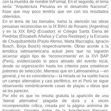
con la muestra de nombre In/Formal. En el segundo, el lema
sería: “Arquitectura Peruana en el desarrollo Nacional”,
frase que muy poco tendría que ver con los resultados
obtenidos.
En el tema de las bienales, llama la atención las obras
peruanas reconocidas en la IX BIAU de Rosario (Argentina)
y en la XIX BAQ (Ecuador): el Colegio Santa Elena de
Piedritas (Elizabeth Añaños y Carlos Restrepo) y la Escuela
de Chuquibambilla (Paulo Afonso, Marta Maccaglia, Ignacio
Bosch, Borja Bosch) respectivamente. Obras acorde a la
temática latinoamericana actual pero que no lograron
alcanzar algún tipo de ‘reconocimiento’ en la XVI BAP
(Perú), evidenciando lo poco atinado del evento local,
desde su organización hasta los criterios para establecer
patrones de selección. Mientras que en Latinoamérica —en
general, y no es coincidencia— la mirada se ha vuelto hacia
un campo alternativo y casi periférico, en el Perú se sigue
observando románticamente casas de playas u obras que
se les parecen.
Por ello es que no resulta gratuita la aparición de una
‘bienal alternativa’ plagada de dura y a veces
incomprensible crítica, creada por la página anónima de
Facebook: Grandes éxitos de la Arquitectura Peruana,