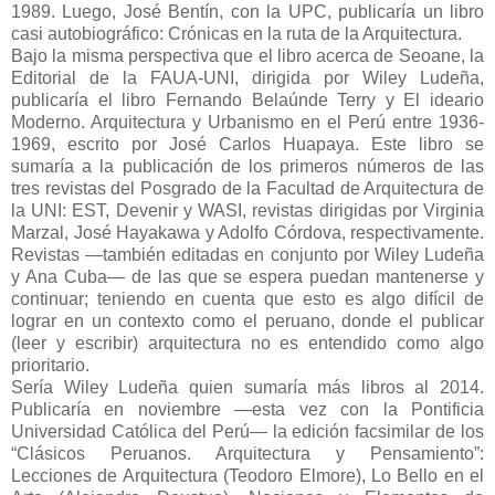
1989. Luego, José Bentín, con la UPC, publicaría un libro
casi autobiográfico: Crónicas en la ruta de la Arquitectura.
Bajo la misma perspectiva que el libro acerca de Seoane, la
Editorial de la FAUA-UNI, dirigida por Wiley Ludeña,
publicaría el libro Fernando Belaúnde Terry y El ideario
Moderno. Arquitectura y Urbanismo en el Perú entre 1936-
1969, escrito por José Carlos Huapaya. Este libro se
sumaría a la publicación de los primeros números de las
tres revistas del Posgrado de la Facultad de Arquitectura de
la UNI: EST, Devenir y WASI, revistas dirigidas por Virginia
Marzal, José Hayakawa y Adolfo Córdova, respectivamente.
Revistas —también editadas en conjunto por Wiley Ludeña
y Ana Cuba— de las que se espera puedan mantenerse y
continuar; teniendo en cuenta que esto es algo difícil de
lograr en un contexto como el peruano, donde el publicar
(leer y escribir) arquitectura no es entendido como algo
prioritario.
Sería Wiley Ludeña quien sumaría más libros al 2014.
Publicaría en noviembre —esta vez con la Pontificia
Universidad Católica del Perú— la edición facsimilar de los
“Clásicos Peruanos. Arquitectura y Pensamiento”:
Lecciones de Arquitectura (Teodoro Elmore), Lo Bello en el