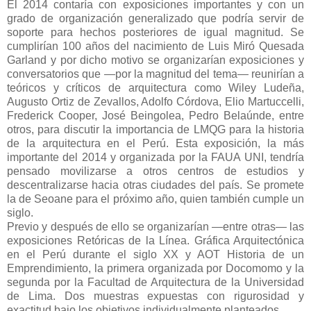
El 2014 contaría con exposiciones importantes y con un
grado de organización generalizado que podría servir de
soporte para hechos posteriores de igual magnitud. Se
cumplirían 100 años del nacimiento de Luis Miró Quesada
Garland y por dicho motivo se organizarían exposiciones y
conversatorios que —por la magnitud del tema— reunirían a
teóricos y críticos de arquitectura como Wiley Ludeña,
Augusto Ortiz de Zevallos, Adolfo Córdova, Elio Martuccelli,
Frederick Cooper, José Beingolea, Pedro Belaúnde, entre
otros, para discutir la importancia de LMQG para la historia
de la arquitectura en el Perú. Esta exposición, la más
importante del 2014 y organizada por la FAUA UNI, tendría
pensado movilizarse a otros centros de estudios y
descentralizarse hacia otras ciudades del país. Se promete
la de Seoane para el próximo año, quien también cumple un
siglo.
Previo y después de ello se organizarían —entre otras— las
exposiciones Retóricas de la Línea. Gráfica Arquitectónica
en el Perú durante el siglo XX y AOT Historia de un
Emprendimiento, la primera organizada por Docomomo y la
segunda por la Facultad de Arquitectura de la Universidad
de Lima. Dos muestras expuestas con rigurosidad y
exactitud bajo los objetivos individualmente planteados.