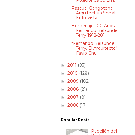
Posiciones de Em...
Pascual Gangotena.
Arquitectura Social.
Entrevista...
Homenaje 100 Años
Fernando Belaunde
Terry 1912-201...
"Fernando Belaunde
Terry. El Arquitecto"
Favio Chu...
2011
(93)
►
2010
(128)
►
2009
(102)
►
2008
(21)
►
2007
(8)
►
2006
(17)
►
Popular Posts
Pabellón del