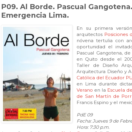
P09. Al Borde. Pascual Gangotena.
Emergencia Lima.
En su primera versió
arquitectos
Posiciones
nóvena tertulia con ar
oportunidad el invitad
Pascual Gangotena, de 
en Quito desde el 20
Taller de Diseño Arqu
Arquitectura Diseño y A
Católica del Ecuador P
en Lima durante dict
Verano
en la
Escuela de
de San Martín de Porr
Francis Espino y el mexi
PdE 09
Fecha: Jueves 9 de Febre
Hora: 7:30 p.m.